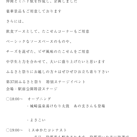
仲間とミニ下駄を作成し、企画しました
豪華景品もご用意しております
さらには、
飲食ブースとして、たこせんコーナーもご用意
ベーシックなソースベースのものや、
チーズを混ぜた、ピザ風味のたこせんをご用意
中学生と力を合わせて、大いに盛り上げたいと思います
ふるさと祭りにお越しの方々はぜひぜひお立ち寄り下さい
第37回ふるさと祭り 特別ステージイベント
会場：駅前公園特設ステージ
◯18:00～ オープニング
・城崎温泉湯けむり太鼓 あの玄さんも登場
・よさこい
◯19:00～ ミスゆかたコンテスト