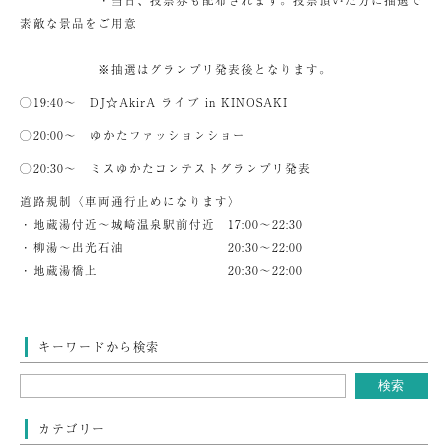
・当日、投票券も配布されます。投票頂いた方に抽選で
素敵な景品をご用意
※抽選はグランプリ発表後となります。
◯19:40～ DJ☆AkirA ライブ in KINOSAKI
◯20:00～ ゆかたファッションショー
◯20:30～ ミスゆかたコンテストグランプリ発表
道路規制〈車両通行止めになります〉
・地蔵湯付近～城崎温泉駅前付近 17:00～22:30
・柳湯～出光石油 20:30～22:00
・地蔵湯橋上 20:30～22:00
キーワードから検索
カテゴリー