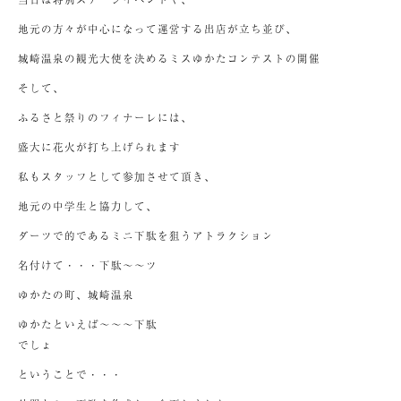
地元の方々が中心になって運営する出店が立ち並び、
城崎温泉の観光大使を決めるミスゆかたコンテストの開催
そして、
ふるさと祭りのフィナーレには、
盛大に花火が打ち上げられます
私もスタッフとして参加させて頂き、
地元の中学生と協力して、
ダーツで的であるミニ下駄を狙うアトラクション
名付けて・・・下駄～～ツ
ゆかたの町、城崎温泉
ゆかたといえば～～～下駄
でしょ
ということで・・・