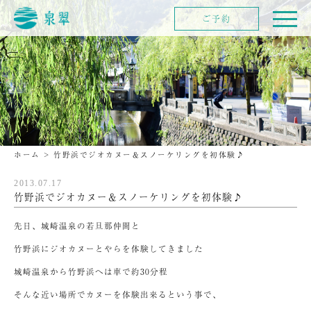
ご予約
ホーム
>
竹野浜でジオカヌー＆スノーケリングを初体験♪
2013.07.17
竹野浜でジオカヌー＆スノーケリングを初体験♪
先日、城崎温泉の若旦那仲間と
竹野浜にジオカヌーとやらを体験してきました
城崎温泉から竹野浜へは車で約30分程
そんな近い場所でカヌーを体験出来るという事で、