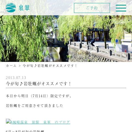
ご予約
ホーム
>
今が旬♪岩牡蠣がオススメです！
2013.07.13
今が旬♪岩牡蠣がオススメです！
本日から明日（7月14日）限定ですが、
岩牡蠣をご用意させて頂きました
6月～8月が旬の岩牡蠣