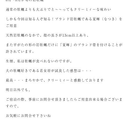
通常の牡蠣よりも大ぶりでと～～ってもクリーミィーな味わい
しかも今回は知る人ぞ知る！ブランド岩牡蠣である夏輝（なつき）を
ご用意
天然岩牡蠣のなかで、殻の長さが13cm以上あり、
また平がたの形の岩牡蠣だけに「夏輝」のブランド帯を付けることが
許されています。
生憎、私は牡蠣が食べれないのですが、
大の牡蠣好きである若女将が試食した感想は・・・
最高・・・まろやかで、クリーミィーと感動しております
明日以外でも、
ご宿泊の際、事前にお問合せ頂きましたらご用意出来る場合ございま
すので、
お気軽にお問合せ下さいね