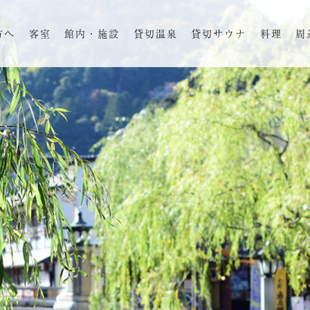
方へ
客室
館内・施設
貸切温泉
貸切サウナ
料理
周