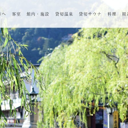
方へ
客室
館内・施設
貸切温泉
貸切サウナ
料理
周