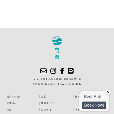
〒669-6101 兵庫県豊岡市城崎町湯島753
電話
0796-32-3355
/
FAX.0796-32-2637
初めての方へ
客室
館内・施設
貸切風呂
貸切サウナ
料理
周辺案内
アクセス