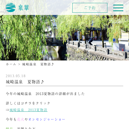
ご予約
ホーム
>
城崎温泉 夏物語♪
2013.05.18
城崎温泉 夏物語♪
今年の城崎温泉 2013夏物語の詳細が出ました
詳しくはコチラをクリック
⇒
城崎温泉 2013夏物語
今年も
花火
や
オンセンジャーショー
縁日
、盆踊りなど、