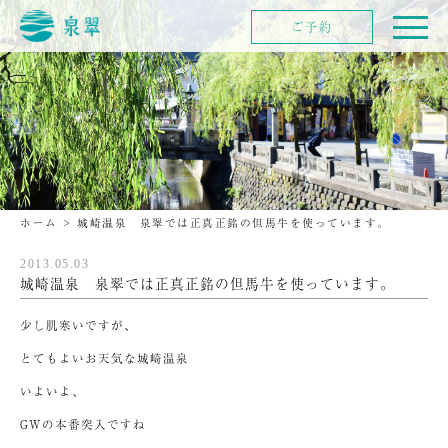
ご予約
ホーム
>
城崎温泉 泉翠では正真正銘の但馬牛を使っています。
2013.05.03
城崎温泉 泉翠では正真正銘の但馬牛を使っています。
少し肌寒いですが、
とてもよいお天気な城崎温泉
いよいよ、
GWの本番突入ですね