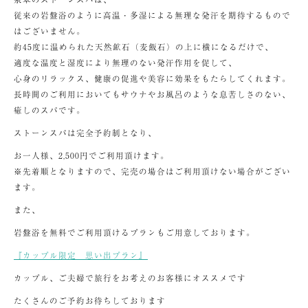
従来の岩盤浴のように高温・多湿による無理な発汗を期待するもので
はございません。
約45度に温められた天然鉱石（麦飯石）の上に横になるだけで、
適度な温度と湿度により無理のない発汗作用を促して、
心身のリラックス、健康の促進や美容に効果をもたらしてくれます。
長時間のご利用においてもサウナやお風呂のような息苦しさのない、
癒しのスパです。
ストーンスパは完全予約制となり、
お一人様、2,500円でご利用頂けます。
※先着順となりますので、完売の場合はご利用頂けない場合がござい
ます。
また、
岩盤浴を無料でご利用頂けるプランもご用意しております。
『カップル限定 思い出プラン』
カップル、ご夫婦で旅行をお考えのお客様にオススメです
たくさんのご予約お待ちしております