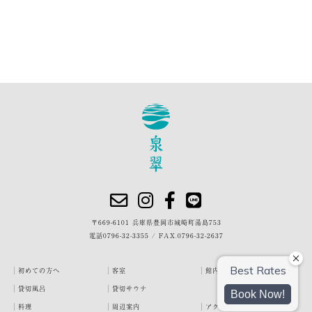
〒669-6101 兵庫県豊岡市城崎町湯島753
電話
0796-32-3355
/
FAX.0796-32-2637
初めての方へ
客室
館内・施設
貸切風呂
貸切サウナ
料理
周辺案内
アクセス