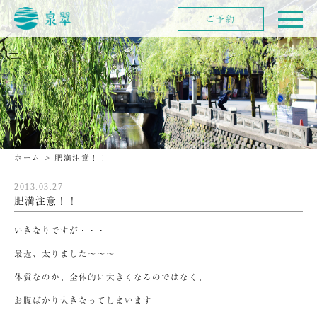
ご予約
ホーム
>
肥満注意！！
2013.03.27
肥満注意！！
いきなりですが・・・
最近、太りました～～～
体質なのか、全体的に大きくなるのではなく、
お腹ばかり大きなってしまいます