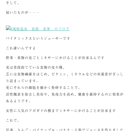
そして、
届いたものが・・・
バイタミックスというジューサーです
これ凄いんですよ
野菜・果物の皮ごとミキサーにかけることが出来るんです
実は普段捨てている食物の皮や種、
芯には食物繊維をはじめ、ビタミン、ミネラルなどの栄養素がぎっし
り詰まっています。
更にそれらの細胞を細かく粉砕することで、
活性酸素を除去し美容や、免疫力を高め、健康を維持するのに効果が
あるようです。
女性に人気のアボガドの種までミキサーにかけることが出来ます
これで、
早速、りんご・パイナップル・バナナ・人参でジュースを作りました