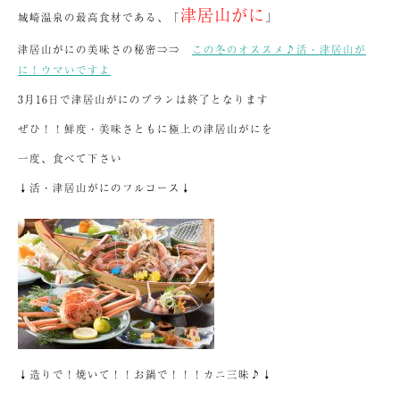
津居山がに
城崎温泉の最高食材である、「
」
津居山がにの美味さの秘密⇒⇒
この冬のオススメ♪活・津居山が
に！ウマいですよ
3月16日で津居山がにのプランは終了となります
ぜひ！！鮮度・美味さともに極上の津居山がにを
一度、食べて下さい
↓活・津居山がにのフルコース↓
↓造りで！焼いて！！お鍋で！！！カニ三昧♪↓