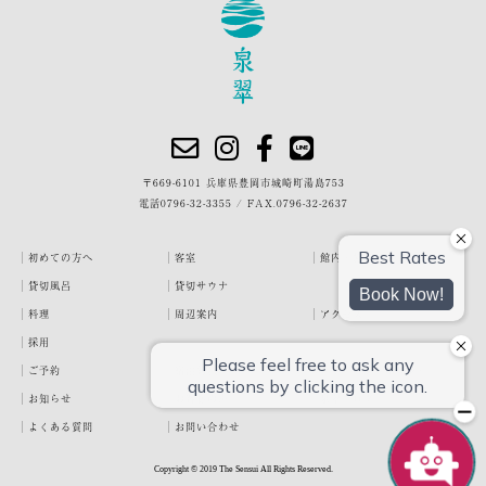
〒669-6101 兵庫県豊岡市城崎町湯島753
電話
0796-32-3355
/
FAX.0796-32-2637
初めての方へ
客室
館内・施設
貸切風呂
貸切サウナ
料理
周辺案内
アクセス
採用
ご予約
宿泊約款
プライバシーポリシー
お知らせ
お客様の声
泉翠ブログ
よくある質問
お問い合わせ
Copyright © 2019 The Sensui All Rights Reserved.