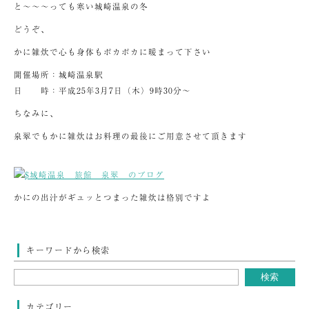
と～～～っても寒い城崎温泉の冬
どうぞ、
かに雑炊で心も身体もポカポカに暖まって下さい
開催場所：城崎温泉駅
日 時：平成25年3月7日（木）9時30分～
ちなみに、
泉翠でもかに雑炊はお料理の最後にご用意させて頂きます
かにの出汁がギュッとつまった雑炊は格別ですよ
キーワードから検索
カテゴリー