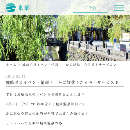
ご予約
ホーム
>
城崎温泉イベント情報！ かに雑炊！たる酒！サービス♪
2013.02.11
城崎温泉イベント情報！ かに雑炊！たる酒！サービス♪
本日は城崎温泉のイベント情報をお伝えします
2月28日（木）の9時30分より城崎温泉駅前にて、
かに雑炊や但馬の地酒が無料でお楽しみ頂けます
と～～～っても寒い城崎温泉の冬