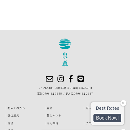
〒669-6101 兵庫県豊岡市城崎町湯島753
電話
0796-32-3355
/
FAX.0796-32-2637
初めての方へ
客室
館内・施設
貸切風呂
貸切サウナ
料理
周辺案内
アクセス