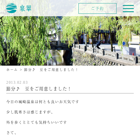
ご予約
ホーム
>
節分♪ 豆をご用意しました！
2013.02.03
節分♪ 豆をご用意しました！
今日の城崎温泉は何とも良いお天気です
少し肌寒さは感じますが、
外を歩くととても気持ちいいです
さて、