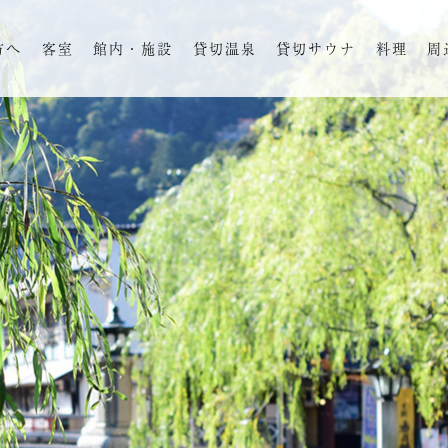
方へ
客室
館内・施設
貸切温泉
貸切サウナ
料理
周