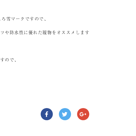
ところ雪マークですので、
ーツや防水性に優れた履物をオススメします
ますので、
、