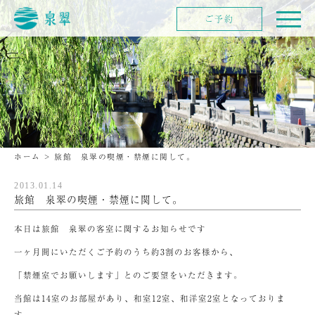
ご予約
ホーム
>
旅館 泉翠の喫煙・禁煙に関して。
2013.01.14
旅館 泉翠の喫煙・禁煙に関して。
本日は旅館 泉翠の客室に関するお知らせです
一ヶ月間にいただくご予約のうち約3割のお客様から、
「禁煙室でお願いします」とのご要望をいただきます。
当館は14室のお部屋があり、和室12室、和洋室2室となっておりま
す。