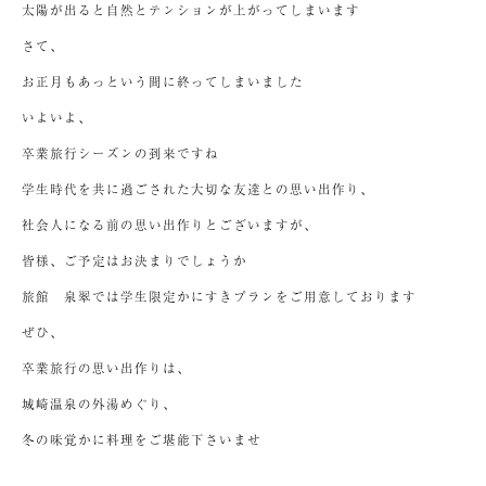
太陽が出ると自然とテンションが上がってしまいます
さて、
お正月もあっという間に終ってしまいました
いよいよ、
卒業旅行シーズンの到来ですね
学生時代を共に過ごされた大切な友達との思い出作り、
社会人になる前の思い出作りとございますが、
皆様、ご予定はお決まりでしょうか
旅館 泉翠では学生限定かにすきプランをご用意しております
ぜひ、
卒業旅行の思い出作りは、
城崎温泉の外湯めぐり、
冬の味覚かに料理をご堪能下さいませ