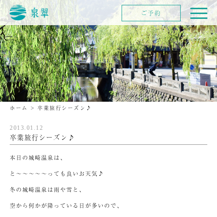
ご予約
ホーム
>
卒業旅行シーズン♪
2013.01.12
卒業旅行シーズン♪
本日の城崎温泉は、
と～～～～～っても良いお天気♪
冬の城崎温泉は雨や雪と、
空から何かが降っている日が多いので、