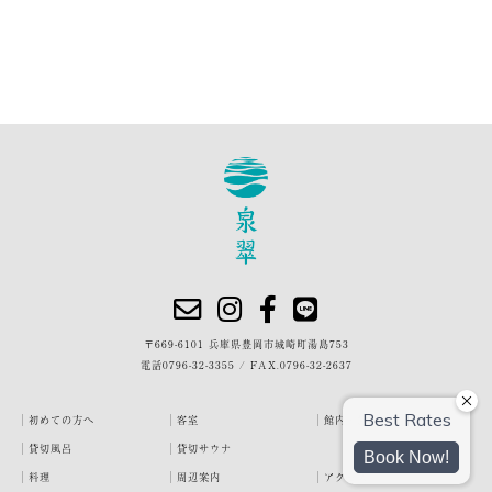
〒669-6101 兵庫県豊岡市城崎町湯島753
電話
0796-32-3355
/
FAX.0796-32-2637
初めての方へ
客室
館内・施設
貸切風呂
貸切サウナ
料理
周辺案内
アクセス