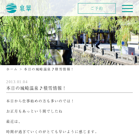
ご予約
ホーム
>
本日の城崎温泉♪積雪情報！
2013.01.04
本日の城崎温泉♪積雪情報！
本日から仕事始めの方も多いのでは！
お正月もあっという間でしたね
最近は、
時間が過ぎていくのがとても早いように感じます。