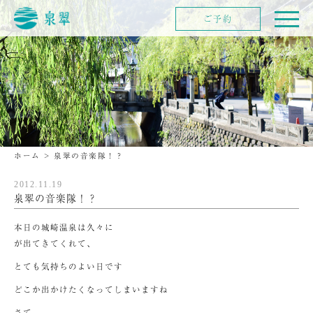
ご予約
ホーム
>
泉翠の音楽隊！？
2012.11.19
泉翠の音楽隊！？
本日の城崎温泉は久々に
が出てきてくれて、
とても気持ちのよい日です
どこか出かけたくなってしまいますね
さて、