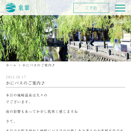
ご予約
ホーム
>
かにバスのご案内♪
2012.10.17
かにバスのご案内♪
本日の城崎温泉は久々の
でございます。
雨の影響もあってか少し肌寒く感じますね
さて、
本日は大阪方面から城崎にバスでのお越しをお考えのお客様必見です