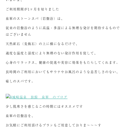
ご利用期間が1ヶ月を切りました
泉翠のストーンスパ（岩盤浴）は、
従来の岩盤浴のように高温・多湿による無理な発汗を期待するもので
はございません
天然鉱石（麦飯石）の上に横になるだけで、
適度な温度と湿度により無理のない発汗作用を促して、
心身のリラックス、健康の促進や美容に効果をもたらしてくれます。
長時間のご利用においてもサウナやお風呂のような息苦しさのない、
癒しのスパです。
少し肌寒さを感じるこの時期にはオススメです
泉翠の岩盤浴を、
お気軽にご利用頂けるプランもご用意しておりま～～～す