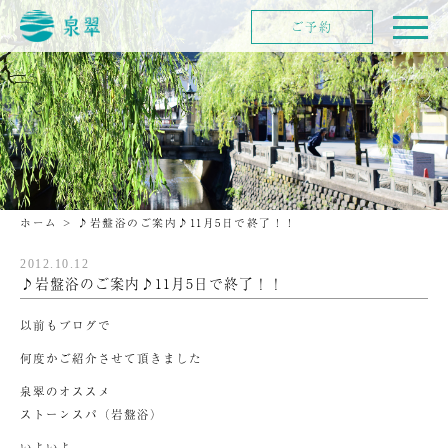
ご予約
ホーム
>
♪岩盤浴のご案内♪11月5日で終了！！
2012.10.12
♪岩盤浴のご案内♪11月5日で終了！！
以前もブログで
何度かご紹介させて頂きました
泉翠のオススメ
ストーンスパ（岩盤浴）
いよいよ、