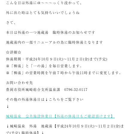
こんな日は外湯にゆ～～～っくり浸かって、
外に出た時はとても気持ちいいでしょうね
さて、
本日は外湯の一つ地蔵湯 臨時休湯のお知らせです
地蔵湯内の一部リニューアルの為に臨時休湯となります
☆詳細☆
休湯期間：平成24年10月９日(火)～11月２日(金)まで(予定)
※「柳湯」と「一の湯」を毎日営業します。
※「柳湯」の営業時間を午前７時から午後11時までに変更します。
お問い合わせ先
豊岡市役所城崎総合支所温泉課 0796-32-0117
その他の外湯休湯日は↓こちらをご覧下さい
↓
城崎温泉 公共施設休業日【外湯の休湯日もご確認頂けます】
↓城崎温泉 外湯 地蔵湯【平成24年10月９日(火)～11月２日(金)ま
で(予定) 臨時休湯】↓