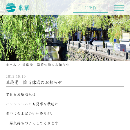
ご予約
ホーム
>
地蔵湯 臨時休湯のお知らせ
2012.10.10
地蔵湯 臨時休湯のお知らせ
本日も城崎温泉は
と～～～～っても見事な秋晴れ
町中に金木犀のいい香りが、
一層気持ちのよくしてくれます