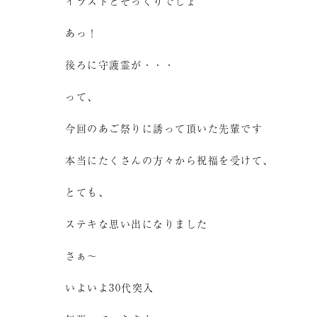
イラストとそっくりでしょ
あっ！
後ろに守護霊が・・・
って、
今回のあご祭りに誘って頂いた先輩です
本当にたくさんの方々から祝福を受けて、
とても、
ステキな思い出になりました
さぁ～
いよいよ30代突入