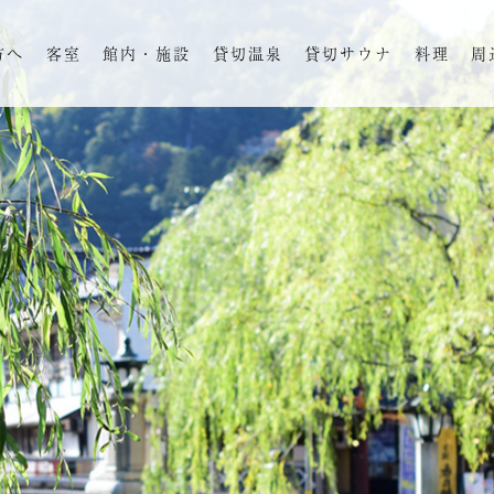
方へ
客室
館内・施設
貸切温泉
貸切サウナ
料理
周