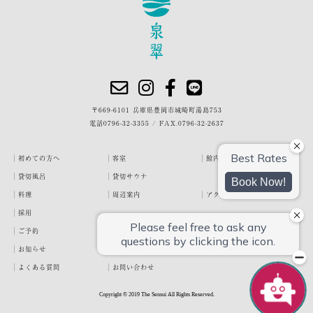
〒669-6101 兵庫県豊岡市城崎町湯島753
電話
0796-32-3355
/
FAX.0796-32-2637
初めての方へ
客室
館内・施設
貸切風呂
貸切サウナ
料理
周辺案内
アクセス
採用
ご予約
宿泊約款
プライバシーポリシー
お知らせ
お客様の声
泉翠ブログ
よくある質問
お問い合わせ
Copyright © 2019 The Sensui All Rights Reserved.