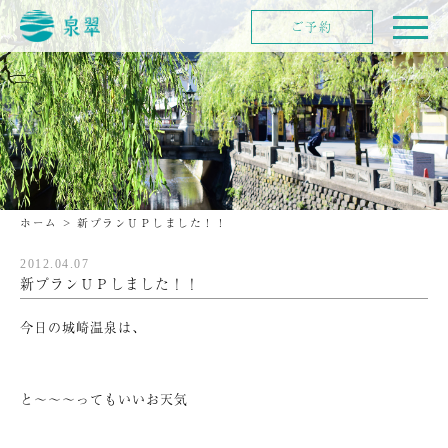
ご予約
ホーム
>
新プランＵＰしました！！
2012.04.07
新プランＵＰしました！！
今日の城崎温泉は、
と～～～ってもいいお天気