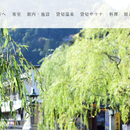
方へ
客室
館内・施設
貸切温泉
貸切サウナ
料理
周