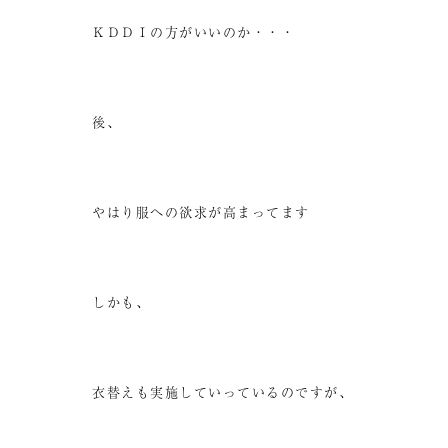
ＫＤＤＩの方がいいのか・・・
後、
やはり服への欲求が高まってます
しかも、
衣替えも実施していっているのですが、