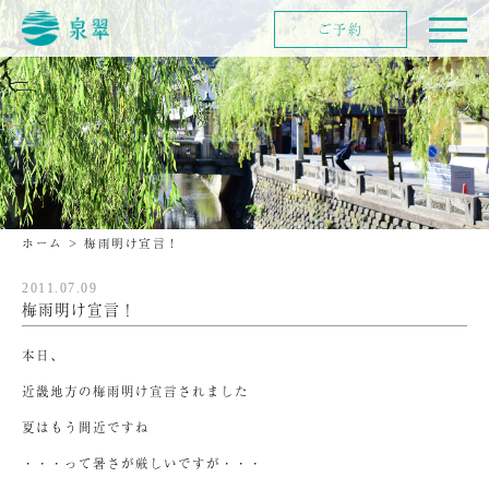
ご予約
ホーム
>
梅雨明け宣言！
2011.07.09
梅雨明け宣言！
本日、
近畿地方の梅雨明け宣言されました
夏はもう間近ですね
・・・って暑さが厳しいですが・・・