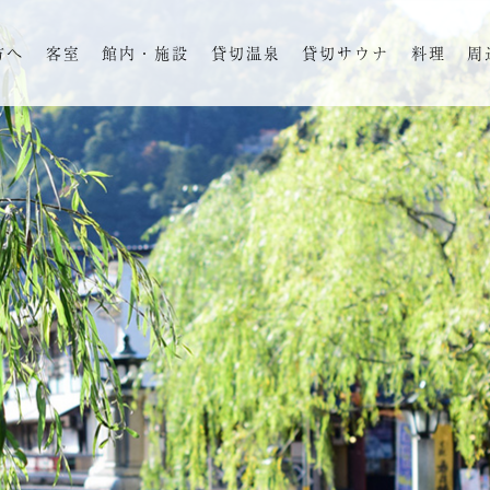
方へ
客室
館内・施設
貸切温泉
貸切サウナ
料理
周