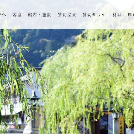
方へ
客室
館内・施設
貸切温泉
貸切サウナ
料理
周