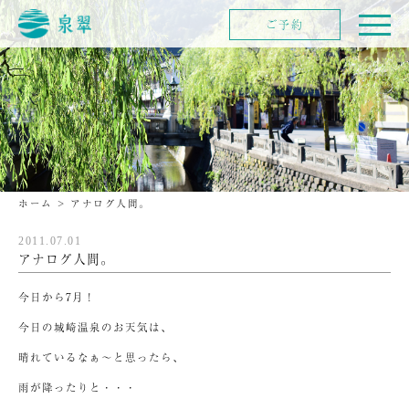
ご予約
ホーム
>
アナログ人間。
2011.07.01
アナログ人間。
今日から7月！
今日の城崎温泉のお天気は、
晴れているなぁ～と思ったら、
雨が降ったりと・・・