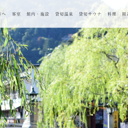
方へ
客室
館内・施設
貸切温泉
貸切サウナ
料理
周