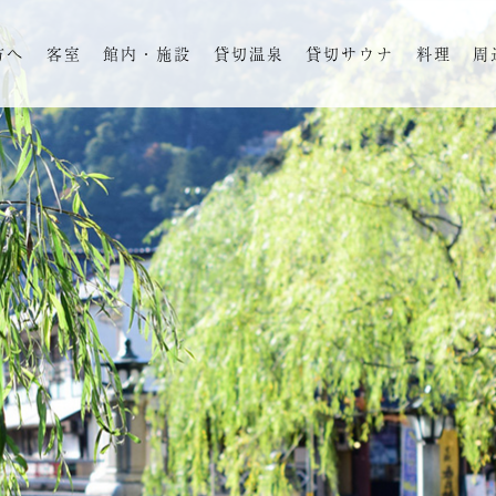
方へ
客室
館内・施設
貸切温泉
貸切サウナ
料理
周