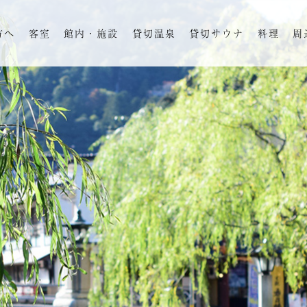
方へ
客室
館内・施設
貸切温泉
貸切サウナ
料理
周