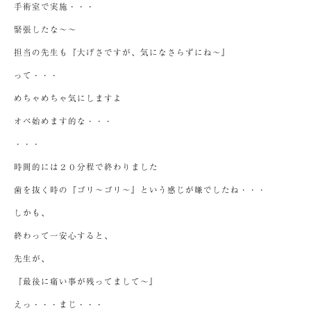
手術室で実施・・・
緊張したな～～
担当の先生も『大げさですが、気になさらずにね～』
って・・・
めちゃめちゃ気にしますよ
オペ始めます的な・・・
・・・
時間的には２０分程で終わりました
歯を抜く時の『ゴリ～ゴリ～』という感じが嫌でしたね・・・
しかも、
終わって一安心すると、
先生が、
『最後に痛い事が残ってまして～』
えっ・・・まじ・・・