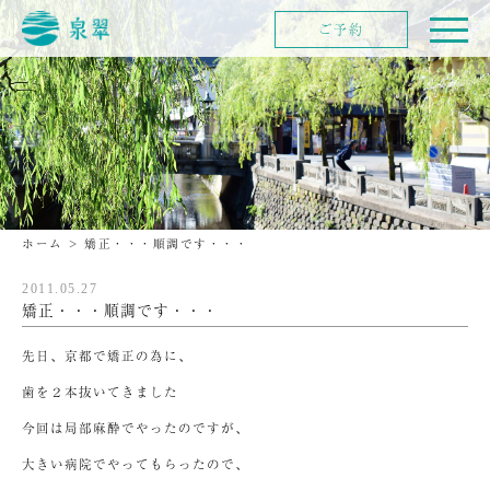
ご予約
ホーム
>
矯正・・・順調です・・・
2011.05.27
矯正・・・順調です・・・
先日、京都で矯正の為に、
歯を２本抜いてきました
今回は局部麻酔でやったのですが、
大きい病院でやってもらったので、