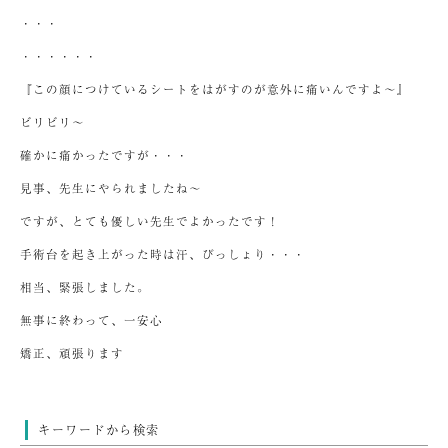
・・・
・・・・・・
『この顔につけているシートをはがすのが意外に痛いんですよ～』
ビリビリ～
確かに痛かったですが・・・
見事、先生にやられましたね～
ですが、とても優しい先生でよかったです！
手術台を起き上がった時は汗、びっしょり・・・
相当、緊張しました。
無事に終わって、一安心
矯正、頑張ります
キーワードから検索