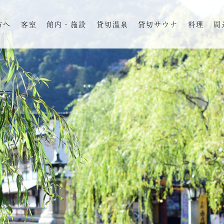
方へ
客室
館内・施設
貸切温泉
貸切サウナ
料理
周