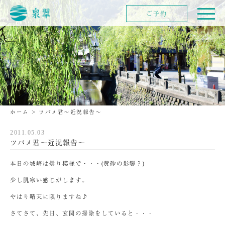
ご予約
ホーム
>
ツバメ君～近況報告～
2011.05.03
ツバメ君～近況報告～
本日の城崎は曇り模様で・・・(黄砂の影響？)
少し肌寒い感じがします。
やはり晴天に限りますね♪
さてさて、先日、玄関の掃除をしていると・・・