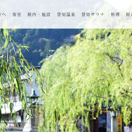
方へ
客室
館内・施設
貸切温泉
貸切サウナ
料理
周