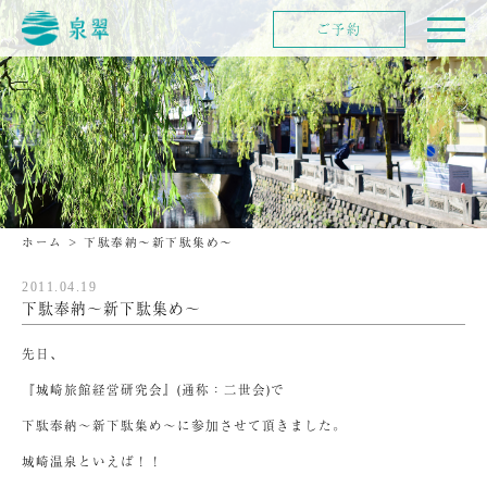
ご予約
ホーム
>
下駄奉納～新下駄集め～
2011.04.19
下駄奉納～新下駄集め～
先日、
『城崎旅館経営研究会』(通称：二世会)で
下駄奉納～新下駄集め～に参加させて頂きました。
城崎温泉といえば！！