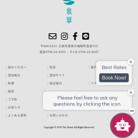
〒669-6101 兵庫県豊岡市城崎町湯島753
電話
0796-32-3355
/
FAX.0796-32-2637
初めての方へ
客室
館内・施設
貸切風呂
貸切サウナ
料理
周辺案内
アクセス
採用
ご予約
宿泊約款
プライバシーポリシー
お知らせ
お客様の声
泉翠ブログ
よくある質問
お問い合わせ
Copyright © 2019 The Sensui All Rights Reserved.