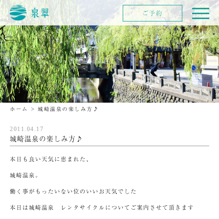
ご予約
ホーム
>
城崎温泉の楽しみ方♪
2011.04.17
城崎温泉の楽しみ方♪
本日も良い天気に恵まれた、
城崎温泉。
働く事がもったいない位のいいお天気でした
本日は城崎温泉 レンタサイクルについてご案内させて頂きます