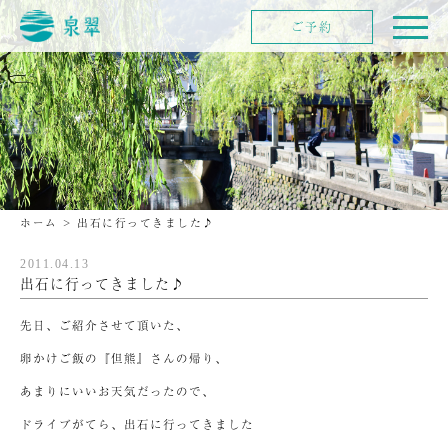
ご予約
ホーム
>
出石に行ってきました♪
2011.04.13
出石に行ってきました♪
先日、ご紹介させて頂いた、
卵かけご飯の『但熊』さんの帰り、
あまりにいいお天気だったので、
ドライブがてら、出石に行ってきました