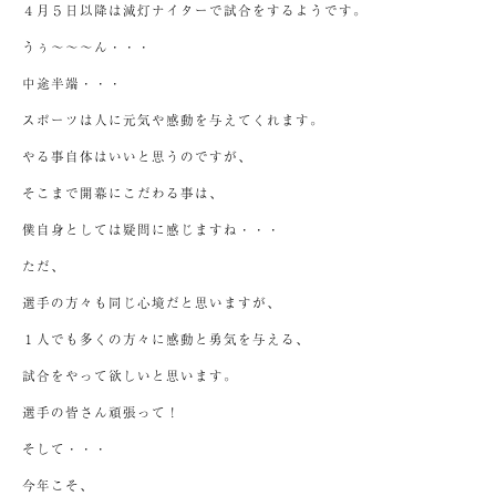
４月５日以降は減灯ナイターで試合をするようです。
うぅ～～～ん・・・
中途半端・・・
スポーツは人に元気や感動を与えてくれます。
やる事自体はいいと思うのですが、
そこまで開幕にこだわる事は、
僕自身としては疑問に感じますね・・・
ただ、
選手の方々も同じ心境だと思いますが、
１人でも多くの方々に感動と勇気を与える、
試合をやって欲しいと思います。
選手の皆さん頑張って！
そして・・・
今年こそ、