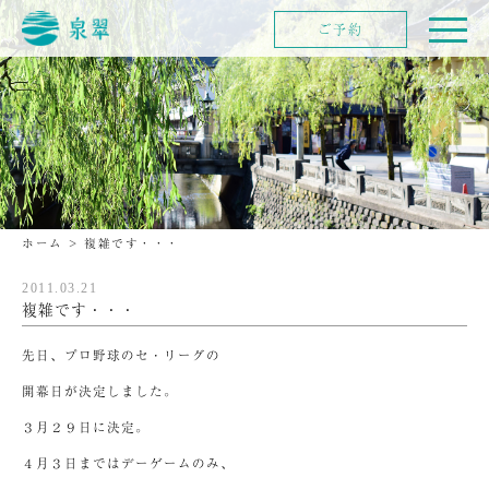
ご予約
ホーム
>
複雑です・・・
2011.03.21
複雑です・・・
先日、プロ野球のセ・リーグの
開幕日が決定しました。
３月２９日に決定。
４月３日まではデーゲームのみ、