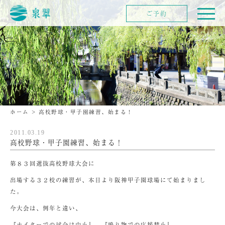
ご予約
ホーム
>
高校野球・甲子園練習、始まる！
2011.03.19
高校野球・甲子園練習、始まる！
第８３回選抜高校野球大会に
出場する３２校の練習が、本日より阪神甲子園球場にて始まりまし
た。
今大会は、例年と違い、
『ナイターでの試合は中止』、『鳴り物での応援禁止』