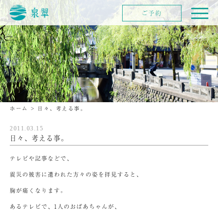
ご予約
ホーム
>
日々、考える事。
2011.03.15
日々、考える事。
テレビや記事などで、
震災の被害に遭われた方々の姿を拝見すると、
胸が痛くなります。
あるテレビで、1人のおばあちゃんが、