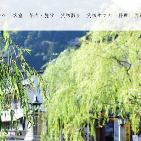
方へ
客室
館内・施設
貸切温泉
貸切サウナ
料理
周