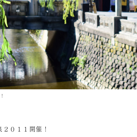
！
泉２０１１開催！