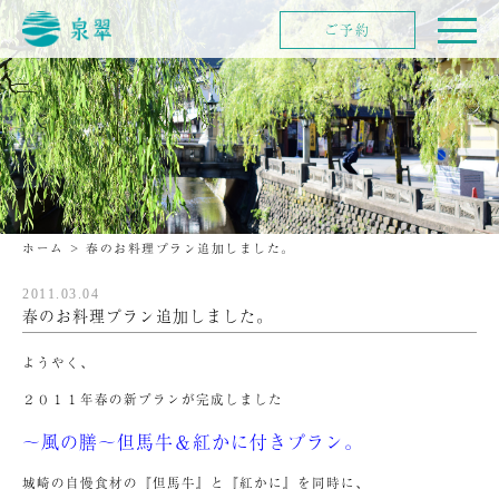
ご予約
ホーム
>
春のお料理プラン追加しました。
2011.03.04
春のお料理プラン追加しました。
ようやく、
２０１１年春の新プランが完成しました
～風の膳～但馬牛＆紅かに付きプラン。
城崎の自慢食材の『但馬牛』と『紅かに』を同時に、