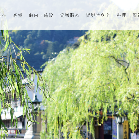
方へ
客室
館内・施設
貸切温泉
貸切サウナ
料理
周