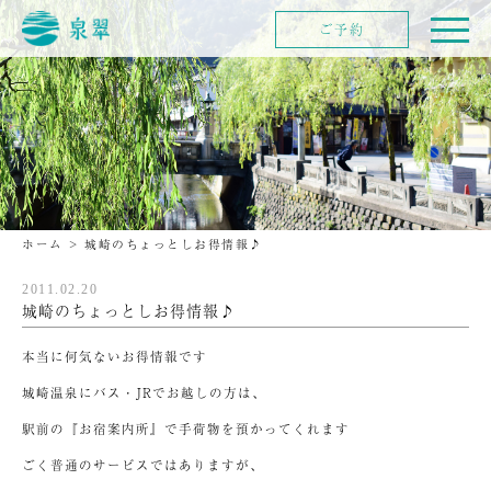
ご予約
ホーム
>
城崎のちょっとしお得情報♪
2011.02.20
城崎のちょっとしお得情報♪
本当に何気ないお得情報です
城崎温泉にバス・JRでお越しの方は、
駅前の『お宿案内所』で手荷物を預かってくれます
ごく普通のサービスではありますが、