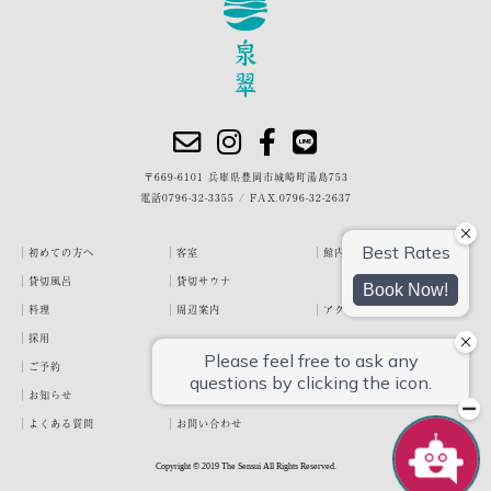
〒669-6101 兵庫県豊岡市城崎町湯島753
電話
0796-32-3355
/
FAX.0796-32-2637
初めての方へ
客室
館内・施設
貸切風呂
貸切サウナ
料理
周辺案内
アクセス
採用
ご予約
宿泊約款
プライバシーポリシー
お知らせ
お客様の声
泉翠ブログ
よくある質問
お問い合わせ
Copyright © 2019 The Sensui All Rights Reserved.