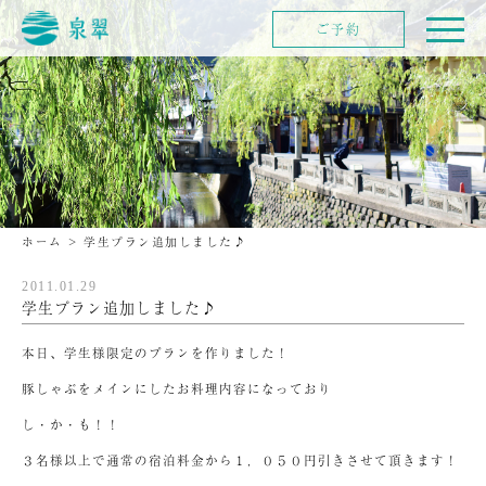
ご予約
ホーム
>
学生プラン追加しました♪
2011.01.29
学生プラン追加しました♪
本日、学生様限定のプランを作りました！
豚しゃぶをメインにしたお料理内容になっており
し・か・も！！
３名様以上で通常の宿泊料金から１，０５０円引きさせて頂きます！